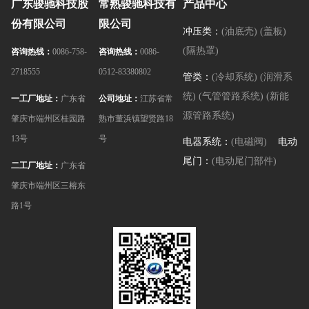
广东骏驰科技股
常熟骏驰科技有
产品中心
份有限公司
限公司
冲压类：
(油底壳)
(盖板)
(隔热罩)
咨询热线：
0086-758-
咨询热线：
0086-
2718555
0512-83380802
管类：
(冷却系统)
(润滑系
统)
(气管管路系统)
(新能
一工厂地址：
广东省
公司地址：
江苏省常
源管路系统)
肇庆市端州区桂园路
熟市董浜镇望贤路18
13号
号
电器系统：
(电磁阀)
电动
尾门：
(电动尾门部件)
二工厂地址：
广东省
肇庆市端州区三榕东
路1号