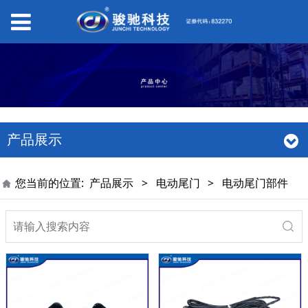
产品展示
您当前的位置:
产品展示
>
电动尾门
>
电动尾门部件