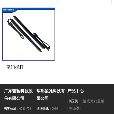
尾门撑杆
广东骏驰科技股
常熟骏驰科技有
产品中心
份有限公司
限公司
冲压类：
(油底壳)
(盖板)
(隔热罩)
咨询热线：
0086-758-
咨询热线：
0086-