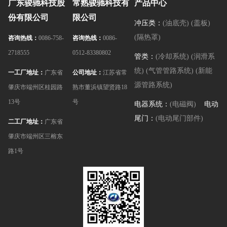
广东骏驰科技股
常熟骏驰科技有
产品中心
份有限公司
限公司
冲压类：
(油底壳)
(盖板)
(隔热罩)
咨询热线：
0086-758-
咨询热线：
0086-
2718555
0512-83380802
管类：
(冷却系统)
(润滑系
统)
(气管管路系统)
(新能
一工厂地址：
广东省
公司地址：
江苏省常
源管路系统)
肇庆市端州区桂园路
熟市董浜镇望贤路18
13号
号
电器系统：
(电磁阀)
电动
尾门：
(电动尾门部件)
二工厂地址：
广东省
肇庆市端州区三榕东
路1号