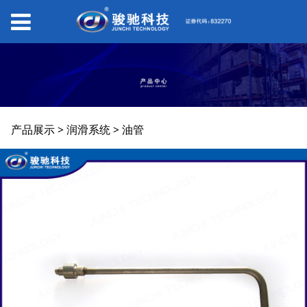
油管
产品展示
>
润滑系统
>
油管