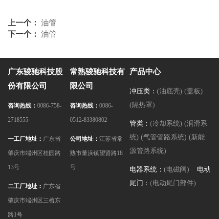
上一个：
油管
下一个：
油管
广东骏驰科技股
常熟骏驰科技有
产品中心
份有限公司
限公司
冲压类：
(油底壳)
(盖板)
(隔热罩)
咨询热线：
0086-758-
咨询热线：
0086-
2718555
0512-83380802
管类：
(冷却系统)
(润滑系
统)
(气管管路系统)
(新能
一工厂地址：
广东省
公司地址：
江苏省常
源管路系统)
肇庆市端州区桂园路
熟市董浜镇望贤路18
13号
号
电器系统：
(电磁阀)
电动
尾门：
(电动尾门部件)
二工厂地址：
广东省
肇庆市端州区三榕东
路1号