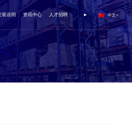
中文
安装说明
资讯中心
人才招聘
►