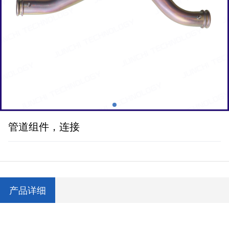
管道组件，连接
产品详细