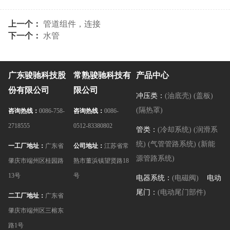
上一个：
管道组件，连接
下一个：
水管
广东骏驰科技股
常熟骏驰科技有
产品中心
份有限公司
限公司
冲压类：
(油底壳)
(盖板)
(隔热罩)
咨询热线：
0086-758-
咨询热线：
0086-
2718555
0512-83380802
管类：
(冷却系统)
(润滑系
统)
(气管管路系统)
(新能
一工厂地址：
广东省
公司地址：
江苏省常
源管路系统)
肇庆市端州区桂园路
熟市董浜镇望贤路18
13号
号
电器系统：
(电磁阀)
电动
尾门：
(电动尾门部件)
二工厂地址：
广东省
肇庆市端州区三榕东
路1号