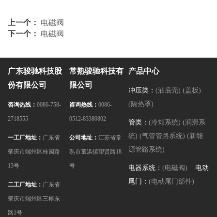
上一个：
电磁阀
下一个：
电磁阀
广东骏驰科技股
常熟骏驰科技有
产品中心
份有限公司
限公司
冲压类：
(油底壳)
(盖板)
(隔热罩)
咨询热线：
0086-758-
咨询热线：
0086-
2718555
0512-83380802
管类：
(冷却系统)
(润滑系
统)
(气管管路系统)
(新能
一工厂地址：
广东省
公司地址：
江苏省常
源管路系统)
肇庆市端州区桂园路
熟市董浜镇望贤路18
13号
号
电器系统：
(电磁阀)
电动
尾门：
(电动尾门部件)
二工厂地址：
广东省
肇庆市端州区三榕东
路1号