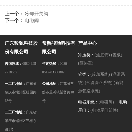
上一个：
冷却开关阀
下一个：
电磁阀
广东骏驰科技股
常熟骏驰科技有
产品中心
份有限公司
限公司
冲压类：
(油底壳)
(盖板)
(隔热罩)
咨询热线：
0086-758-
咨询热线：
0086-
2718555
0512-83380802
管类：
(冷却系统)
(润滑系
统)
(气管管路系统)
(新能
一工厂地址：
广东省
公司地址：
江苏省常
源管路系统)
肇庆市端州区桂园路
熟市董浜镇望贤路18
13号
号
电器系统：
(电磁阀)
电动
尾门：
(电动尾门部件)
二工厂地址：
广东省
肇庆市端州区三榕东
路1号